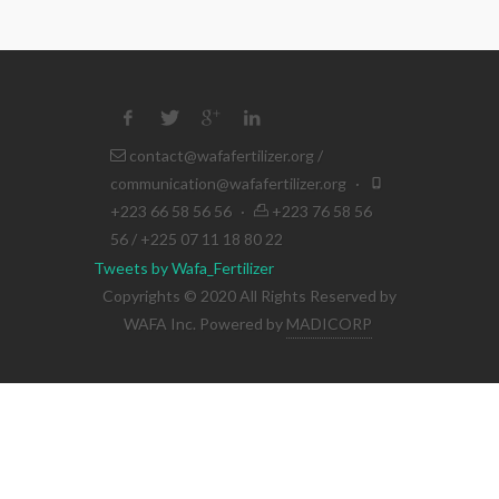
contact@wafafertilizer.org
/
communication@wafafertilizer.org
·
+223 66 58 56 56
·
+223 76 58 56
56 / +225 07 11 18 80 22
Tweets by Wafa_Fertilizer
Copyrights © 2020 All Rights Reserved by
WAFA Inc. Powered by
MADICORP