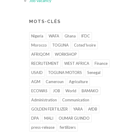
Job vacancy
MOTS-CLÉS
Nigeria
WAFA
Ghana
IFDC
Morocco
TOGUNA
Coted'Ivoire
AFRIQOM
WORKSHOP
RECRUTEMENT
WEST AFRICA
Finance
USAID
TOGUNA MOTORS
Senegal
AGM
Cameroun
Agriculture
ECOWAS
JOB
World
BAMAKO
Administration
Communication
GOLDEN FERTILIZER
YARA
AfDB
DPA
MALI
OUMAR GUINDO
press-release
fertilizers