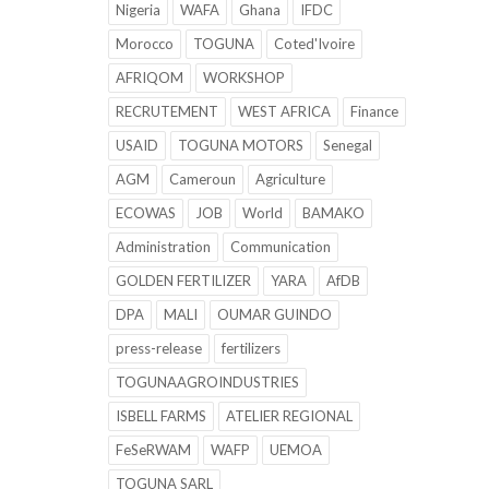
Nigeria
WAFA
Ghana
IFDC
Morocco
TOGUNA
Coted'Ivoire
AFRIQOM
WORKSHOP
RECRUTEMENT
WEST AFRICA
Finance
USAID
TOGUNA MOTORS
Senegal
AGM
Cameroun
Agriculture
ECOWAS
JOB
World
BAMAKO
Administration
Communication
GOLDEN FERTILIZER
YARA
AfDB
DPA
MALI
OUMAR GUINDO
press-release
fertilizers
TOGUNAAGROINDUSTRIES
ISBELL FARMS
ATELIER REGIONAL
FeSeRWAM
WAFP
UEMOA
TOGUNA SARL