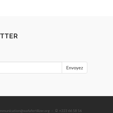
TTER
Envoyez
mmunication@wafafertilizer.org
·
+223 66 58 56