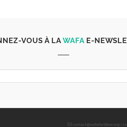
NEZ-VOUS À LA
WAFA
E-NEWSLE
contact@wafafertilizer.org
/
co