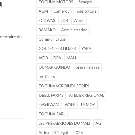
u
TOGUNA MOTORS
Senegal
AGM
Cameroun
Agriculture
ECOWAS
JOB
World
BAMAKO
Administration
imentaire du
Communication
GOLDEN FERTILIZER
YARA
AfDB
DPA
MALI
OUMAR GUINDO
press-release
fertilizers
TOGUNAAGROINDUSTRIES
ISBELL FARMS
ATELIER REGIONAL
FeSeRWAM
WAFP
UEMOA
TOGUNA SARL
LES PRÉFABRIQUÉS DU MALI
AG
Africa
Sénégal
2025