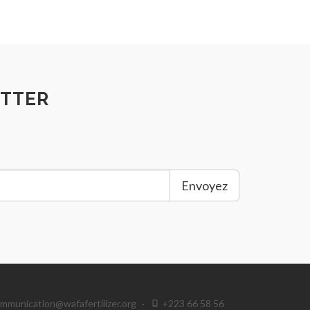
TTER
Envoyez
mmunication@wafafertilizer.org
·
+223 66 58 56