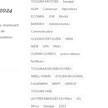
TOGUNA MOTORS
Senegal
 2024
AGM
Cameroun
Agriculture
ECOWAS
JOB
World
BAMAKO
Administration
s, réunissant
i de
Communication
borations
GOLDEN FERTILIZER
YARA
AfDB
DPA
MALI
OUMAR GUINDO
press-release
fertilizers
TOGUNAAGROINDUSTRIES
ISBELL FARMS
ATELIER REGIONAL
FeSeRWAM
WAFP
UEMOA
TOGUNA SARL
LES PRÉFABRIQUÉS DU MALI
AG
Africa
Sénégal
2025