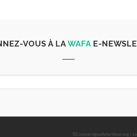
NEZ-VOUS À LA
WAFA
E-NEWSLE
contact@wafafertilizer.org
/
co