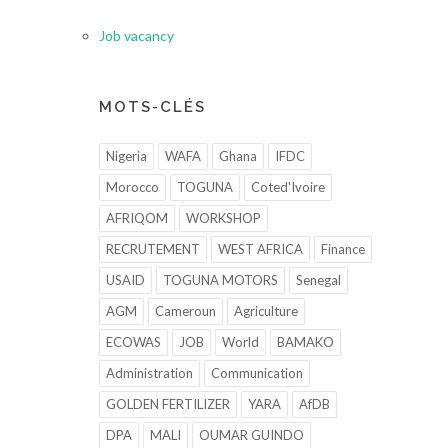
Job vacancy
MOTS-CLÉS
Nigeria
WAFA
Ghana
IFDC
Morocco
TOGUNA
Coted'Ivoire
AFRIQOM
WORKSHOP
RECRUTEMENT
WEST AFRICA
Finance
USAID
TOGUNA MOTORS
Senegal
AGM
Cameroun
Agriculture
ECOWAS
JOB
World
BAMAKO
Administration
Communication
GOLDEN FERTILIZER
YARA
AfDB
DPA
MALI
OUMAR GUINDO