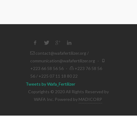
contact@wafafertilizer.org
/
communication@wafafertilizer.org
·
+223 66 58 56 56
·
+223 76 58 56
56 / +225 07 11 18 80 22
Tweets by Wafa_Fertilizer
Copyrights © 2020 All Rights Reserved by
WAFA Inc. Powered by
MADICORP