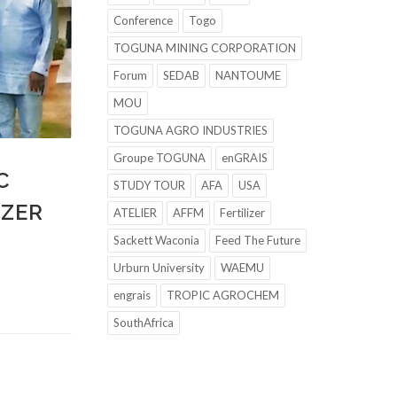
Conference
Togo
TOGUNA MINING CORPORATION
Forum
SEDAB
NANTOUME
MOU
TOGUNA AGRO INDUSTRIES
Groupe TOGUNA
enGRAIS
C
STUDY TOUR
AFA
USA
IZER
ATELIER
AFFM
Fertilizer
Sackett Waconia
Feed The Future
Urburn University
WAEMU
engrais
TROPIC AGROCHEM
SouthAfrica