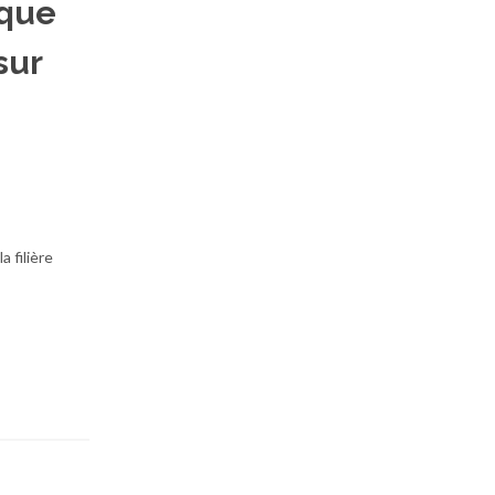
ique
sur
a filière