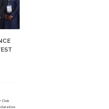
NCE
WEST
r Club
éclaration