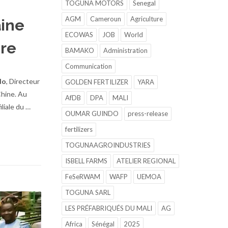
TOGUNA MOTORS
Senegal
AGM
Cameroun
Agriculture
aine
ECOWAS
JOB
World
ire
BAMAKO
Administration
Communication
do
, Directeur
GOLDEN FERTILIZER
YARA
Chine. Au
AfDB
DPA
MALI
filiale du …
OUMAR GUINDO
press-release
fertilizers
TOGUNAAGROINDUSTRIES
ISBELL FARMS
ATELIER REGIONAL
FeSeRWAM
WAFP
UEMOA
TOGUNA SARL
LES PRÉFABRIQUÉS DU MALI
AG
Africa
Sénégal
2025