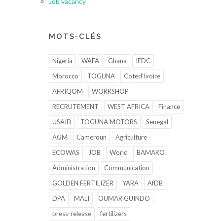
Job vacancy
MOTS-CLÉS
Nigeria
WAFA
Ghana
IFDC
Morocco
TOGUNA
Coted'Ivoire
AFRIQOM
WORKSHOP
RECRUTEMENT
WEST AFRICA
Finance
USAID
TOGUNA MOTORS
Senegal
AGM
Cameroun
Agriculture
ECOWAS
JOB
World
BAMAKO
Administration
Communication
GOLDEN FERTILIZER
YARA
AfDB
DPA
MALI
OUMAR GUINDO
press-release
fertilizers