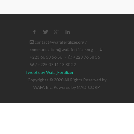
contact@wafafertilizer.org
/
communication@wafafertilizer.org
·
+223 66 58 56 56
·
+223 76 58 56
56 / +225 07 11 18 80 22
Tweets by Wafa_Fertilizer
Copyrights © 2020 All Rights Reserved by
WAFA Inc. Powered by
MADICORP