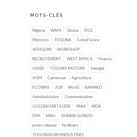
MOTS-CLÉS
Nigeria
WAFA
Ghana
IFDC
Morocco
TOGUNA
Coted'Ivoire
AFRIQOM
WORKSHOP
RECRUTEMENT
WEST AFRICA
Finance
USAID
TOGUNA MOTORS
Senegal
AGM
Cameroun
Agriculture
ECOWAS
JOB
World
BAMAKO
Administration
Communication
GOLDEN FERTILIZER
YARA
AfDB
DPA
MALI
OUMAR GUINDO
press-release
fertilizers
TOGUNAAGROINDUSTRIES