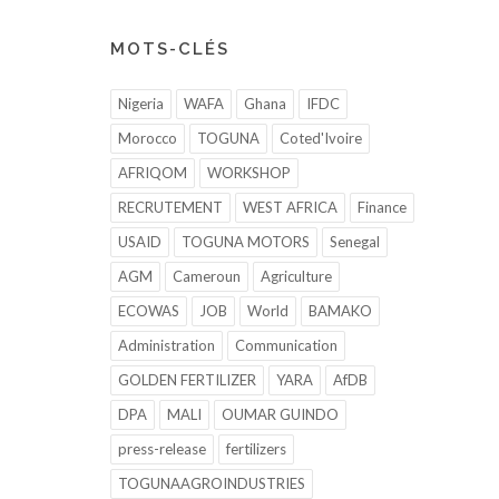
MOTS-CLÉS
Nigeria
WAFA
Ghana
IFDC
Morocco
TOGUNA
Coted'Ivoire
AFRIQOM
WORKSHOP
RECRUTEMENT
WEST AFRICA
Finance
USAID
TOGUNA MOTORS
Senegal
AGM
Cameroun
Agriculture
ECOWAS
JOB
World
BAMAKO
Administration
Communication
GOLDEN FERTILIZER
YARA
AfDB
DPA
MALI
OUMAR GUINDO
press-release
fertilizers
TOGUNAAGROINDUSTRIES