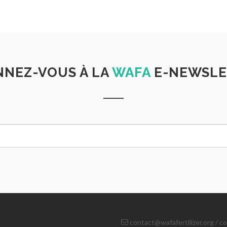
NEZ-VOUS À LA
WAFA
E-NEWSLE
contact@wafafertilizer.org
/
co