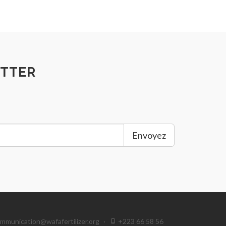
TTER
Envoyez
mmunication@wafafertilizer.org
·
+223 66 58 56