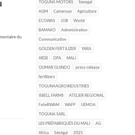
u
TOGUNA MOTORS
Senegal
AGM
Cameroun
Agriculture
ECOWAS
JOB
World
BAMAKO
Administration
imentaire du
Communication
GOLDEN FERTILIZER
YARA
AfDB
DPA
MALI
OUMAR GUINDO
press-release
fertilizers
TOGUNAAGROINDUSTRIES
ISBELL FARMS
ATELIER REGIONAL
FeSeRWAM
WAFP
UEMOA
TOGUNA SARL
LES PRÉFABRIQUÉS DU MALI
AG
Africa
Sénégal
2025