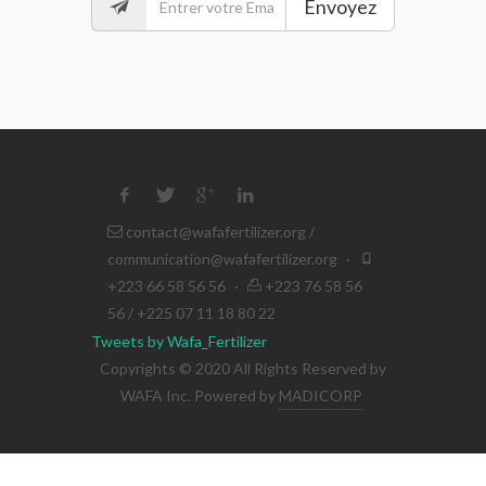
Envoyez
contact@wafafertilizer.org
/
communication@wafafertilizer.org
·
+223 66 58 56 56
·
+223 76 58 56
56 / +225 07 11 18 80 22
Tweets by Wafa_Fertilizer
Copyrights © 2020 All Rights Reserved by
WAFA Inc. Powered by
MADICORP