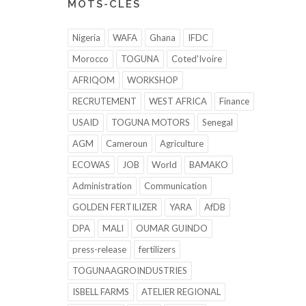
MOTS-CLÉS
Nigeria
WAFA
Ghana
IFDC
Morocco
TOGUNA
Coted'Ivoire
AFRIQOM
WORKSHOP
RECRUTEMENT
WEST AFRICA
Finance
USAID
TOGUNA MOTORS
Senegal
AGM
Cameroun
Agriculture
ECOWAS
JOB
World
BAMAKO
Administration
Communication
GOLDEN FERTILIZER
YARA
AfDB
DPA
MALI
OUMAR GUINDO
press-release
fertilizers
TOGUNAAGROINDUSTRIES
ISBELL FARMS
ATELIER REGIONAL