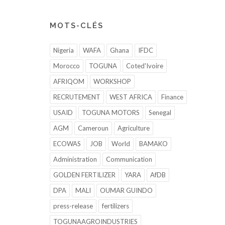
MOTS-CLÉS
Nigeria
WAFA
Ghana
IFDC
Morocco
TOGUNA
Coted'Ivoire
AFRIQOM
WORKSHOP
RECRUTEMENT
WEST AFRICA
Finance
USAID
TOGUNA MOTORS
Senegal
AGM
Cameroun
Agriculture
ECOWAS
JOB
World
BAMAKO
Administration
Communication
GOLDEN FERTILIZER
YARA
AfDB
DPA
MALI
OUMAR GUINDO
press-release
fertilizers
TOGUNAAGROINDUSTRIES