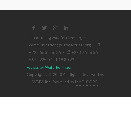
contact@wafafertilizer.org
/
communication@wafafertilizer.org
·
+223 66 58 56 56
·
+223 76 58 56
56 / +225 07 11 18 80 22
Tweets by Wafa_Fertilizer
Copyrights © 2020 All Rights Reserved by
WAFA Inc. Powered by
MADICORP