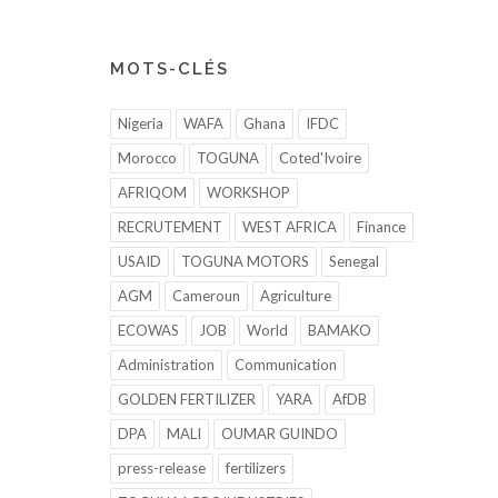
MOTS-CLÉS
Nigeria
WAFA
Ghana
IFDC
Morocco
TOGUNA
Coted'Ivoire
AFRIQOM
WORKSHOP
RECRUTEMENT
WEST AFRICA
Finance
USAID
TOGUNA MOTORS
Senegal
AGM
Cameroun
Agriculture
ECOWAS
JOB
World
BAMAKO
Administration
Communication
GOLDEN FERTILIZER
YARA
AfDB
DPA
MALI
OUMAR GUINDO
press-release
fertilizers