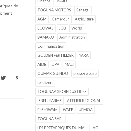
Finance
USAID
ratiques de
TOGUNA MOTORS
Senegal
lopment
AGM
Cameroun
Agriculture
ECOWAS
JOB
World
BAMAKO
Administration
Communication
GOLDEN FERTILIZER
YARA
AfDB
DPA
MALI
OUMAR GUINDO
press-release
fertilizers
TOGUNAAGROINDUSTRIES
ISBELL FARMS
ATELIER REGIONAL
FeSeRWAM
WAFP
UEMOA
TOGUNA SARL
LES PRÉFABRIQUÉS DU MALI
AG