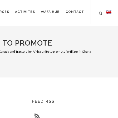
RCES
ACTIVITÉS
WAFA HUB
CONTACT
E TO PROMOTE
Canada and Tractors for Africa unite to promote fertilizer in Ghana
FEED RSS