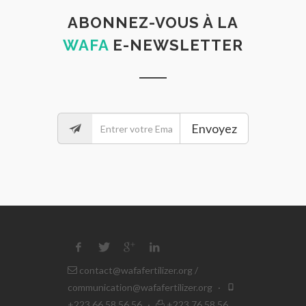
ABONNEZ-VOUS À LA
WAFA
E-NEWSLETTER
Envoyez
contact@wafafertilizer.org
/
communication@wafafertilizer.org
·
+223 66 58 56 56
·
+223 76 58 56