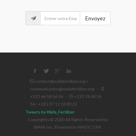
Envoyez
contact@wafafertilizer.org
/
communication@wafafertilizer.org
·
+223 66 58 56 56
·
+223 76 58 56
56 / +225 07 11 18 80 22
Tweets by Wafa_Fertilizer
Copyrights © 2020 All Rights Reserved by
WAFA Inc. Powered by
MADICORP