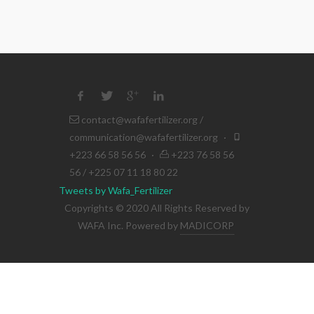
contact@wafafertilizer.org
/
communication@wafafertilizer.org
·
+223 66 58 56 56
·
+223 76 58 56
56 / +225 07 11 18 80 22
Tweets by Wafa_Fertilizer
Copyrights © 2020 All Rights Reserved by
WAFA Inc. Powered by
MADICORP