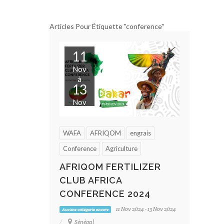
Articles Pour Étiquette "conference"
11
Nov
à
13
Nov
WAFA
AFRIQOM
engrais
Conference
Agriculture
AFRIQOM FERTILIZER
CLUB AFRICA
CONFERENCE 2024
11 Nov 2024 - 13 Nov 2024
Aucune catégorie encore
Sénégal