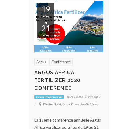
19
Fév
à
21
Fév
Argus
Conference
ARGUS AFRICA
FERTILIZER 2020
CONFERENCE
19 Fév 2020 - 21 Fév 2020
Aucune catégorie encore
Westin Hotel, Cape Town, South Africa
La 11ème conférence annuelle Argus
Africa Fertilizer aura lieu du 19 au 21